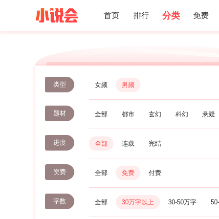
分类
首页
排行
免费
类型
女频
男频
题材
全部
都市
玄幻
科幻
悬疑
进度
全部
连载
完结
资费
全部
免费
付费
字数
全部
30万字以上
30-50万字
50