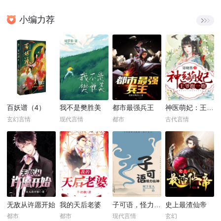
小编力荐
百妖谱（4）
我不是樊胜美
都市最强兵王
神医萌妃：王爷，抱一抱！
玄幻言情
现代言情
都市
古代言情
无敌从许愿开始
我的天后老婆
子可语，怪力乱神
史上最渣仙帝
都市
都市
现代言情
玄幻