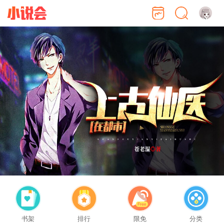
书架
排行
限免
分类