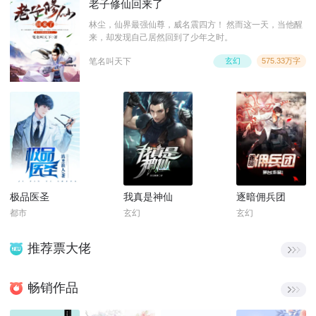
老子修仙回来了
林尘，仙界最强仙尊，威名震四方！ 然而这一天，当他醒
来，却发现自己居然回到了少年之时。
笔名叫天下
玄幻
575.33万字
极品医圣
我真是神仙
逐暗佣兵团
都市
玄幻
玄幻
推荐票大佬
畅销作品