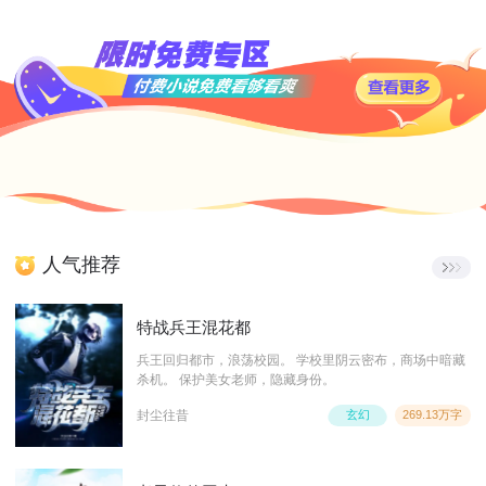
人气推荐
特战兵王混花都
兵王回归都市，浪荡校园。 学校里阴云密布，商场中暗藏
杀机。 保护美女老师，隐藏身份。
封尘往昔
玄幻
269.13万字