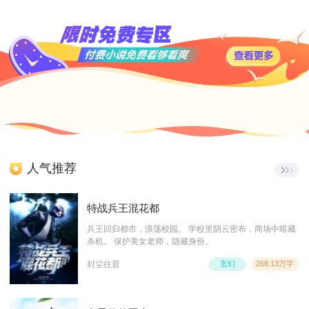
人气推荐
特战兵王混花都
兵王回归都市，浪荡校园。 学校里阴云密布，商场中暗藏
杀机。 保护美女老师，隐藏身份。
封尘往昔
玄幻
269.13万字