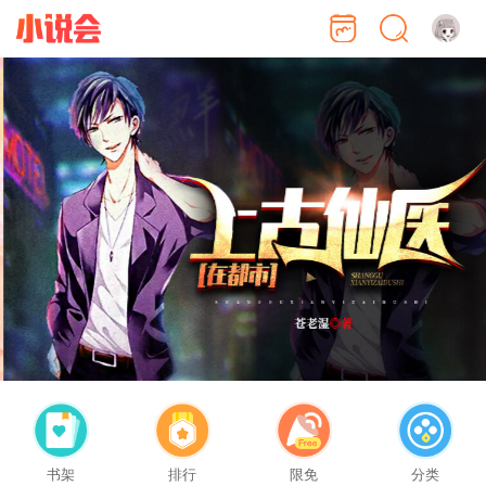
书架
排行
限免
分类