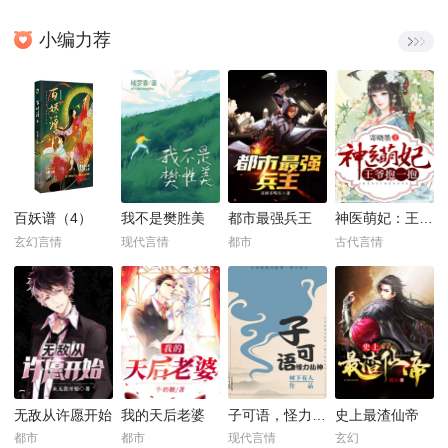
小编力荐
百妖谱（4）
我不是樊胜美
都市最强兵王
神医萌妃：王爷，抱一抱！
玄幻言情
现代言情
都市
古代言情
无敌从许愿开始
我的天后老婆
子可语，怪力乱神
史上最渣仙帝
都市
都市
现代言情
玄幻