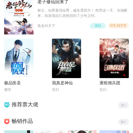
老子修仙回来了
林尘，仙界最强仙尊，威名震四方！ 然而这一天，当他醒
来，却发现自己居然回到了少年之时。
笔名叫天下
玄幻
575.33万字
极品医圣
我真是神仙
逐暗佣兵团
都市
玄幻
玄幻
推荐票大佬
畅销作品