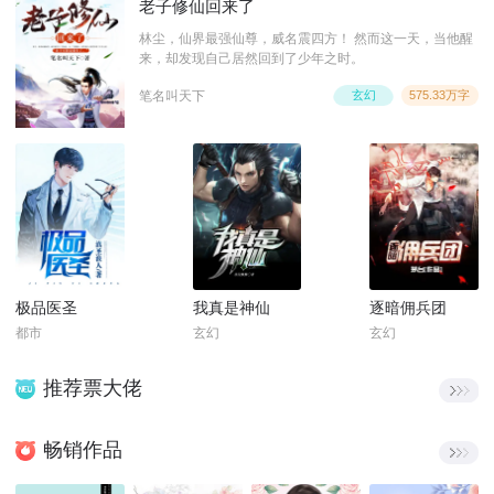
老子修仙回来了
林尘，仙界最强仙尊，威名震四方！ 然而这一天，当他醒
来，却发现自己居然回到了少年之时。
笔名叫天下
玄幻
575.33万字
极品医圣
我真是神仙
逐暗佣兵团
都市
玄幻
玄幻
推荐票大佬
畅销作品