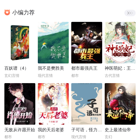
小编力荐
百妖谱（4）
我不是樊胜美
都市最强兵王
神医萌妃：王爷，抱一抱！
玄幻言情
现代言情
都市
古代言情
无敌从许愿开始
我的天后老婆
子可语，怪力乱神
史上最渣仙帝
都市
都市
现代言情
玄幻