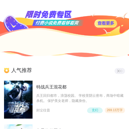
人气推荐
特战兵王混花都
兵王回归都市，浪荡校园。 学校里阴云密布，商场中暗藏
杀机。 保护美女老师，隐藏身份。
封尘往昔
玄幻
269.13万字